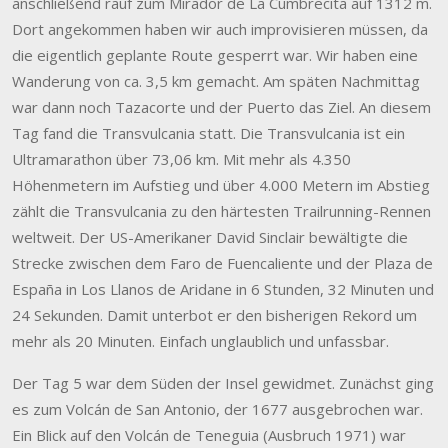
anschließend rauf zum Mirador de La Cumbrecita auf 1312 m.
Dort angekommen haben wir auch improvisieren müssen, da
die eigentlich geplante Route gesperrt war. Wir haben eine
Wanderung von ca. 3,5 km gemacht. Am späten Nachmittag
war dann noch Tazacorte und der Puerto das Ziel. An diesem
Tag fand die Transvulcania statt. Die Transvulcania ist ein
Ultramarathon über 73,06 km. Mit mehr als 4.350
Höhenmetern im Aufstieg und über 4.000 Metern im Abstieg
zählt die Transvulcania zu den härtesten Trailrunning-Rennen
weltweit. Der US-Amerikaner David Sinclair bewältigte die
Strecke zwischen dem Faro de Fuencaliente und der Plaza de
España in Los Llanos de Aridane in 6 Stunden, 32 Minuten und
24 Sekunden. Damit unterbot er den bisherigen Rekord um
mehr als 20 Minuten. Einfach unglaublich und unfassbar.
Der Tag 5 war dem Süden der Insel gewidmet. Zunächst ging
es zum Volcán de San Antonio, der 1677 ausgebrochen war.
Ein Blick auf den Volcán de Teneguia (Ausbruch 1971) war