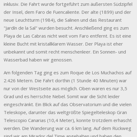
inklusiv. Die Fahrt wurde fortgeführt zum äußersten Südzipfel
der Insel, dem Faro de Fuencaliente. Der alte (1899) und der
neue Leuchtturm (1984), die Salinen und das Restaurant
"Jardín de la Sal" wurden besucht. Anschließend ging es zum
Playa de Las Cabras nicht weit vom Faro entfernt. Es ist eine
kleine Bucht mit kristallklarem Wasser. Der Playa ist eher
unbekannt und somit recht menschenleer. Ein Sonnen- und
Wasserbad haben wir genossen.
Am folgenden Tag ging es zum Roque de Los Muchachos auf
2.426 Metern. Die Fahrt dorthin (1 Stunde 40 Minuten) war
nur von der Westseite aus möglich. Oben waren es nur 3,5
Grad und es herrschte Nebel. Somit war die Sicht leider
eingeschränkt. Ein Blick auf das Observatorium und die vielen
Teleskope, darunter das weltgrößte Spiegelteleskop Gran
Telescopio Canarias (10,4 Meter), konnte trotzdem erhascht
werden. Die Wanderung war ca. 6 km lang. Auf dem Rückweg
sind wir am Mirador del Time angehalten und haben den